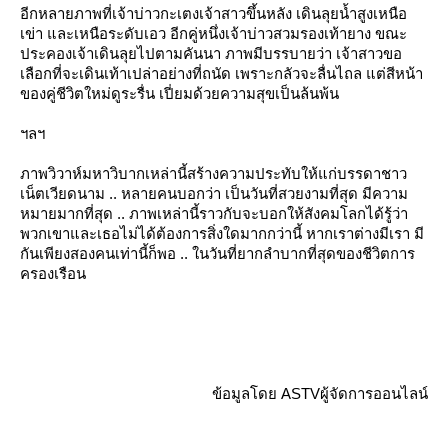
อีกหลายภาพที่เจ้าบ่าวกะเตงเจ้าสาวขึ้นหลัง เดินลุยน้ำสูงเหนือ
เข่า และเหนือระดับเอว อีกคู่หนึ่งเจ้าบ่าวสวมรองเท้ายาง ขณะ
ประคองเจ้าเดินลุยไปตามคันนา ภาพมีบรรบายว่า เจ้าสาวขอ
เลือกที่จะเดินเท้าเปล่าอย่างที่ถนัด เพราะกลัวจะลื่นไถล แต่สีหน้า
ของคู่ชีวิตใหม่ดูระรื่น เปี่ยมด้วยความสุขเป็นล้นพ้น
ฯลฯ
ภาพวิวาห์มหาวิบากเหล่านี้สร้างความประทับให้แก่บรรดาชาว
เน็ตเวียดนาม .. หลายคนบอกว่า เป็นวันที่สวยงามที่สุด มีความ
หมายมากที่สุด .. ภาพเหล่านี้ราวกับจะบอกให้สังคมโลกได้รู้ว่า
พวกเขาและเธอไม่ได้ต้องการสิ่งใดมากกว่านี้ หากเราต่างมีเรา มี
กันเพียงสองคนเท่านี้ก็พอ .. ในวันที่ยากลำบากที่สุดของชีวิตการ
ครองเรือน
ข้อมูลโดย ASTVผู้จัดการออนไลน์