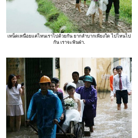
เหน็ดเหนื่อยแค่ไหนเราไปด้วยกัน ยากลำบากเพียงใด ไปไหนไป
กัน เราจะฟันฝ่า.