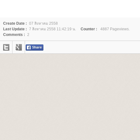
Create Date :
07 สิงหาคม 2558
Last Update :
7 สิงหาคม 2558 11:42:19 น.
Counter :
4887 Pageviews.
Comments :
2