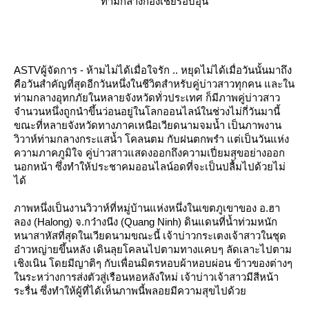
ท่ามกลางกองเชียร์อบอุ่น
ASTVผู้จัดการ - ห้ามไม่ได้เมื่อใจรัก .. หยุดไม่ได้เมื่อวันนั้นมาถึง
คือวันสำคัญที่สุดอีกวันหนึ่งในชีวิตสำหรับคู่บ่าวสาวทุกคน และใน
ท่ามกลางอุทกภัยในหลายจังหวัดทั่วประเทศ ก็มีภาพคู่บ่าวสาว
จำนวนหนึ่งถูกนำขึ้นว่อนอยู่ในโลกออนไลน์ในช่วงไม่กี่วันมานี้
ขณะที่หลายจังหวัดทางภาคเหนือเวียดนามจมน้ำ เป็นภาพงาน
วิวาห์ท่ามกลางกระแสน้ำ โคลนตม กับฝนตกพรำ แต่เป็นวันแห่ง
ความภาคภูมิใจ คู่บ่าวสาวแสดงออกถึงความเปี่ยมสุขอย่างออก
นอกหน้า ซึ่งทำให้ประชาคมออนไลน์อดที่จะเป็นปลื้มไปด้วยไม่
ได้
ภาพหนึ่งเป็นงานวิวาห์ที่หมู่บ้านแห่งหนึ่งในเขตภูเขาของ อ.ฮา
ลอง (Halong) จ.กว๋างนีง (Quang Ninh) ดินแดนที่น้ำท่วมหนัก
หนาสาหัสที่สุดในเวียดนามขณะนี้ เจ้าบ่าวกระเตงเจ้าสาวในชุด
อ๋าวหญ่ายขึ้นหลัง เดินลุยโคลนไปตามทางแคบๆ ลัดเลาะไปตาม
เชิงเนิน โดยมีญาติๆ กับเพื่อนมิตรหอบผ้าหอบผ่อน ข้าวของต่างๆ
นระหว่างการส่งตัวสู่เรือนหอหลังใหม่ เจ้าบ่าวเจ้าสาวมีสีหน้า
ระรื่น ซึ่งทำให้ผู้ที่ได้เห็นภาพนี้พลอยมีความสุขไปด้ว